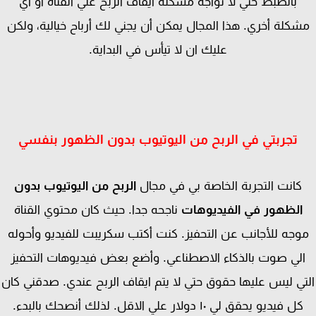
بالضبط حتي لا تواجه مشكلة ايقاف الربح علي القناة أو أي
كلة أخري. هذا المجال يمكن أن يجني لك أرباح خيالية، ولكن
عليك ان لا تيأس في البداية.
تجربتي في الربح من اليوتيوب بدون الظهور بنفسي
كانت التجربة الخاصة بي في مجال
الربح من اليوتيوب بدون
الظهور في الفيديوهات
ناجحه جدا. حيث كان محتوي القناة
وجه للأجانب عن التحفيز. كنت أكتب سكريبت للفيديو وأحوله
لي صوت بالذكاء الاصطناعي. وأضع بعض فيديوهات التحفيز
ي ليس عليها حقوق حتي لا يتم ايقاف الربح عندي. صدقني كان
كل فيديو يحقق لي ١٠ دولار علي الاقل. لذلك أنصحك بالبدء.