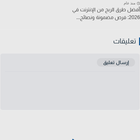
نذ عام
ل طرق الربح من الإنترنت في
ونة ونصائح...
عليقات
إرسال تعليق