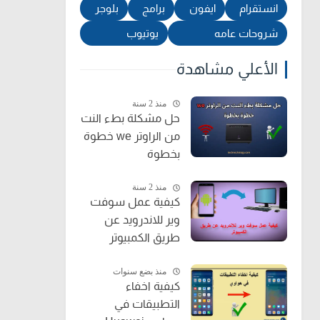
انستقرام
ايفون
برامج
بلوجر
شروحات عامه
يوتيوب
الأعلي مشاهدة
منذ 2 سنة
حل مشكلة بطء النت
من الراوتر we خطوة
بخطوة
منذ 2 سنة
كيفية عمل سوفت
وير للاندرويد عن
طريق الكمبيوتر
منذ بضع سنوات
كيفية اخفاء
التطبيقات في