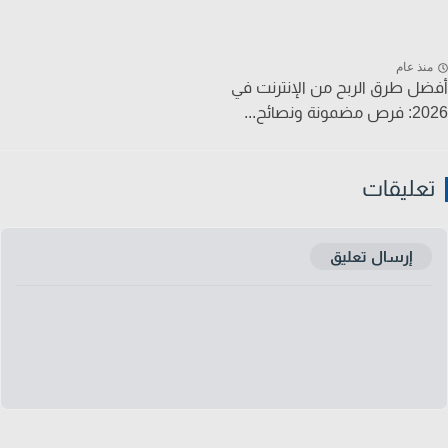
نذ عام
ل طرق الربح من الإنترنت في
ونة ونصائح...
عليقات
إرسال تعليق