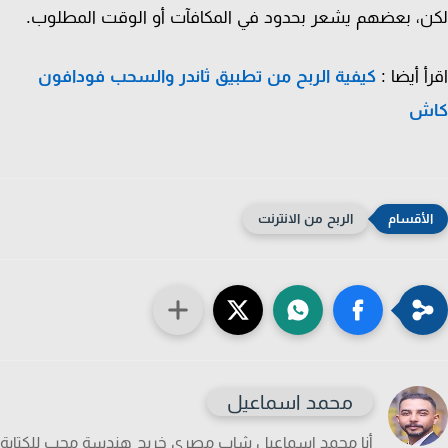
، بعضهم يشعر بحدود في المكافآت أو الوقت المطلوب.
أ أيضا :
كيفية الربح من تطبيق ثاندر والسحب فودافون
ش
الربح من الانترنت
محمد اسماعيل
أنا محمد اسماعيل شاب مصري خريج هندسة محب للكتابة