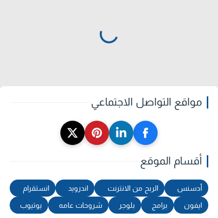
مواقع التواصل الاجتماعي
أقسام الموقع
أدسنس
الربح من الانترنت
اندرويد
انستقرام
ايفون
برامج
بلوجر
شروحات عامه
يوتيوب