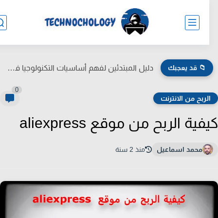
📁 قد يعجبك
دليل المبتدئين لفهم أساسيات التكنولوجيا في الحياة اليومية
0
لربح من الانترنت
فية الربح من موقع aliexpress
محمد اسماعيل
منذ 2 سنة