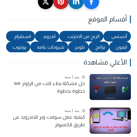
أقسام الموقع
أدسنس
الربح من الانترنت
اندرويد
انستقرام
ايفون
برامج
بلوجر
شروحات عامه
يوتيوب
الأعلي مشاهدة
منذ 2 سنة
حل مشكلة بطء النت من الراوتر we
خطوة بخطوة
منذ 2 سنة
كيفية عمل سوفت وير للاندرويد عن
طريق الكمبيوتر