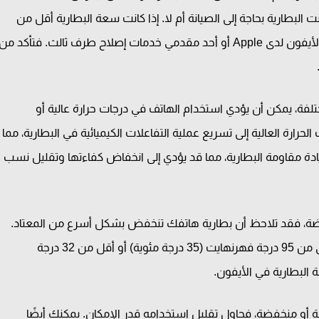
البطارية بحاجة إلى الصيانة أم لا. إذا كانت سعة البطارية أقل من
80%، فقد تحتاج إلى استبدالها. يمكنك استبدال بطارية الأيفون لدى Apple أو أحد مقدمي خدمات إصلاح طرف ثالث. فتأكد من
لفة، يمكن أن يؤدي استخدام الهاتف في درجات حرارة عالية أو
رارة العالية إلى تسريع عملية التفاعلات الكيميائية في البطارية، مما
يادة مقاومة البطارية، مما قد يؤدي إلى انخفاض كفاءتها وتقليل نسب
فضة، فقد تلاحظ أن بطارية هاتفك تنخفض بشكل أسرع من المعتاد.
لتجنب ذلك، تجنب استخدام الهاتف في درجات حرارة أعلى من 95 درجة فهرنهايت (35 درجة مئوية) أو أقل من 32 درجة
ة أو منخفضة، فحاول تقليل استخدامه قدر الإمكان. يمكنك أيضًا