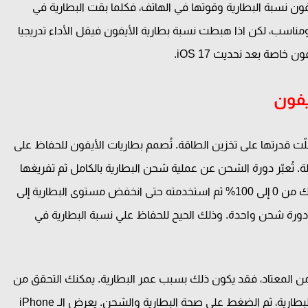
 هاتف الأيفون نسبة البطارية وقوتها في الهاتف، فكلما بقت البطارية في
مناسب، لكن اذا هبطت نسبة بطارية الأيفون فيقل الأداء تدريجيا
اصة بعد نحديث iOS 17.
يفون
 قلّت قدرتها على تخزين الطاقة. تُصمم بطاريات الأيفون للحفاظ على
لى مدار 500 دورة شحن كاملة. تُعبّر دورة الشحن عن عملية شحن البطارية بالكامل ثم تفريغها
بالكامل. على سبيل المثال، إذا قمت بشحن بطارية هاتفك من 0 إلى 100% ثم استخدمته حتى انخفض مستوى البطارية إلى
 أخرى إلى 100%، فهذه تعتبر دورة شحن واحدة. وذلك الحيح للحفاظ علي نسبة البطارية في
 المعتاد، فقد يكون ذلك بسبب عمر البطارية. يمكنك التحقق من
حالة بطارية الأيفون من خلال الانتقال إلى الإعدادات > البطارية، ثم الضغط على صحة البطارية والشحن. يعرض الـ iPhone