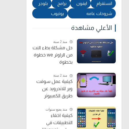
انستقرام
ايفون
برامج
بلوجر
شروحات عامه
يوتيوب
الأعلي مشاهدة
منذ 2 سنة
حل مشكلة بطء النت
من الراوتر we خطوة
بخطوة
منذ 2 سنة
كيفية عمل سوفت
وير للاندرويد عن
طريق الكمبيوتر
منذ بضع سنوات
كيفية اخفاء
التطبيقات في