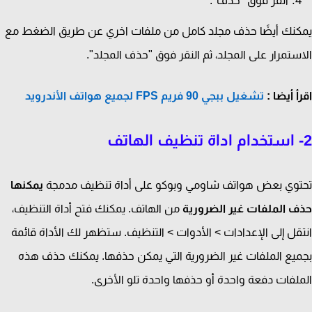
انقر فوق "حذف".
نك أيضًا حذف مجلد كامل من ملفات اخري عن طريق الضغط مع
ستمرار على المجلد، ثم النقر فوق "حذف المجلد".
أ أيضا :
تشغيل ببجي 90 فريم FPS لجميع هواتف الأندرويد
وي بعض هواتف شاومي وبوكو على أداة تنظيف مدمجة
يمكنها
 الملفات غير الضرورية
من الهاتف. يمكنك فتح أداة التنظيف،
قل إلى الإعدادات > الأدوات > التنظيف. ستظهر لك الأداة قائمة
يع الملفات غير الضرورية التي يمكن حذفها. يمكنك حذف هذه
لفات دفعة واحدة أو حذفها واحدة تلو الأخرى.