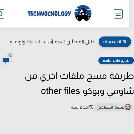
📁 قد يعجبك
دليل المبتدئين لفهم أساسيات التكنولوجيا في الحياة اليومية
0
روحات عامه
يقة مسح ملفات اخري من
مي وبوكو other files
محمد اسماعيل
منذ 2 سنة