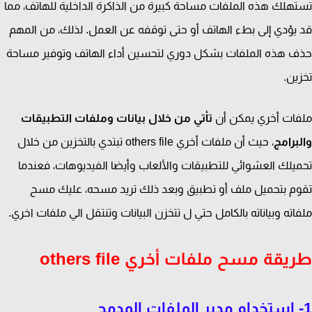
هلك هذه الملفات مساحة كبيرة من الذاكرة الداخلية للهاتف، مما
يؤدي إلى بطء الهاتف أو حتى توقفه عن العمل. لذلك، من المهم
 هذه الملفات بشكل دوري لتحسين أداء الهاتف وتوفير مساحة
ين.
ات أخري يمكن أن
تأتي من خلال بيانات وملفات التطبيقات
برامج
، حيث أن ملفات أخري others file تبتدي بالتخزين من خلال
يلك العشوائي للتطبيقات والألعاب وأيضا الفيديوهات، فعندما
م بتحميل ملف أو تطبيق وبعد ذلك تريد مسحه، عليك مسح
اته وبياناته بالكامل حتي ل تتخزن البيانات وتنتقل الي ملفات اخري.
قة مسح ملفات أخري others file