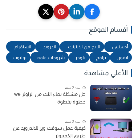
أقسام الموقع
أدسنس
الربح من الانترنت
اندرويد
انستقرام
ايفون
برامج
بلوجر
شروحات عامه
يوتيوب
الأعلي مشاهدة
منذ 2 سنة
حل مشكلة بطء النت من الراوتر we
خطوة بخطوة
منذ 2 سنة
كيفية عمل سوفت وير للاندرويد عن
طريق الكمبيوتر